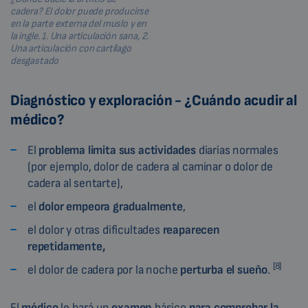
cadera? El dolor puede producirse
en la parte externa del muslo y en
la ingle. 1. Una articulación sana, 2.
Una articulación con cartílago
desgastado
Diagnóstico y exploración - ¿Cuándo acudir al
médico?
El
problema limita sus
actividades
diarias normales
(por ejemplo, dolor de cadera al caminar o dolor de
cadera al sentarte),
el
dolor
empeora
gradualmente
,
el dolor y otras dificultades
reaparecen
repetidamente,
[8]
el dolor de cadera por la noche
perturba el sueño
.
El
médico
le hará un
examen
básico
para comprobar la