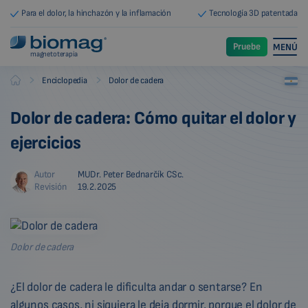
Para el dolor, la hinchazón y la inflamación
Tecnología 3D patentada
Pruebe
MENÚ
magnetoterapia
-
-
Enciclopedia
Dolor de cadera
Biomag
Dolor de cadera: Cómo quitar el dolor y
ejercicios
Autor
MUDr. Peter Bednarčík CSc.
Revisión
19.2.2025
Dolor de cadera
¿El dolor de cadera le dificulta andar o sentarse? En
algunos casos, ni siquiera le deja dormir, porque el dolor de