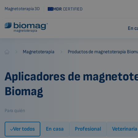
Magnetoterapia 3D
MDR
CERTIFIED
En c
magnetoterapia
-
-
Magnetoterapia
Productos de magnetoterapia Biom
Biomag
Aplicadores de magnetot
Biomag
Para quién
Ver todos
En casa
Profesional
Veterinaria