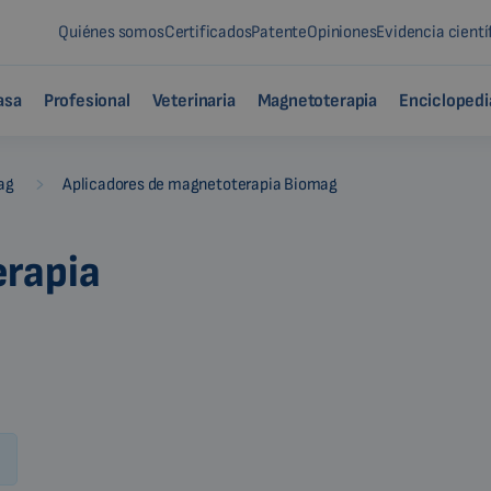
Quiénes somos
Certificados
Patente
Opiniones
Evidencia cientí
asa
Profesional
Veterinaria
Magnetoterapia
Enciclopedi
-
ag
Aplicadores de magnetoterapia Biomag
erapia