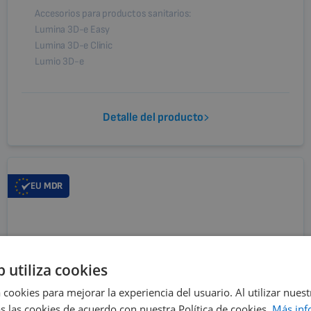
Accesorios para productos sanitarios:
Lumina 3D-e Easy
Lumina 3D-e Clinic
Lumio 3D-e
Detalle del producto
EU
MDR
b utiliza cookies
 cookies para mejorar la experiencia del usuario. Al utilizar nuest
s las cookies de acuerdo con nuestra Política de cookies.
Más inf