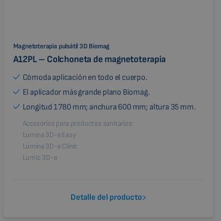
Magnetoterapia pulsátil 3D Biomag
A12PL – Colchoneta de magnetoterapia
Cómoda aplicación en todo el cuerpo.
El aplicador más grande plano Biomag.
Longitud 1 780 mm; anchura 600 mm; altura 35 mm.
Accesorios para productos sanitarios:
Lumina 3D-e Easy
Lumina 3D-e Clinic
Lumio 3D-e
Detalle del producto