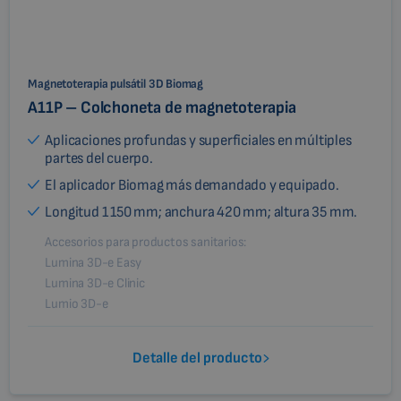
Magnetoterapia pulsátil 3D Biomag
A11P – Colchoneta de magnetoterapia
Aplicaciones profundas y superficiales en múltiples
partes del cuerpo.
El aplicador Biomag más demandado y equipado.
Longitud 1 150 mm; anchura 420 mm; altura 35 mm.
Accesorios para productos sanitarios:
Lumina 3D-e Easy
Lumina 3D-e Clinic
Lumio 3D-e
Detalle del producto