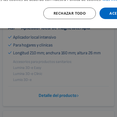
RECHAZAR TODO
ACE
Magnetoterapia pulsátil 3D Biomag
A1P – Aplicador local de magnetoterapia
Aplicador local intensivo
Para hogares y clínicas
Longitud 210 mm; anchura 160 mm; altura 26 mm
Accesorios para productos sanitarios:
Lumina 3D-e Easy
Lumina 3D-e Clinic
Lumio 3D-e
Detalle del producto