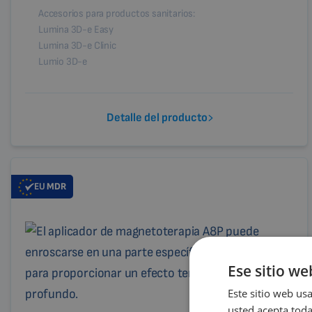
Accesorios para productos sanitarios:
Lumina 3D-e Easy
Lumina 3D-e Clinic
Lumio 3D-e
Detalle del producto
EU
MDR
Ese sitio we
Este sitio web usa
usted acepta toda