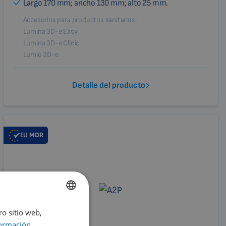
Largo 170 mm; ancho 130 mm; alto 25 mm.
Accesorios para productos sanitarios:
Lumina 3D-e Easy
Lumina 3D-e Clinic
Lumio 3D-e
Detalle del producto
EU
MDR
ro sitio web,
ENGLISH
ormación