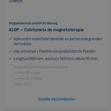
Magnetoterapia pulsátil 3D Biomag
A10P – Colchoneta de magnetoterapia
Aplicación superficial también en partes más grandes
del cuerpo.
Uso universal y flexible con posibilidad de fijación.
Longitud 980 mm; anchura 360 mm; altura 35 mm.
Accesorios para productos sanitarios
Lumina 3D-e Easy
Lumina 3D-e Clinic
Lumio 3D-e
Detalle del producto