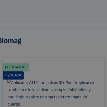
 Biomag
El más versátil
EU
MDR