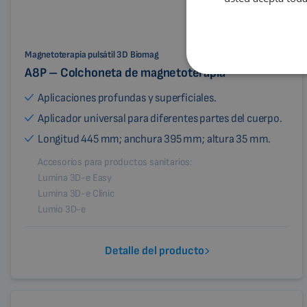
Magnetoterapia pulsátil 3D Biomag
A8P – Colchoneta de magnetoterapia
Aplicaciones profundas y superficiales.
Aplicador universal para diferentes partes del cuerpo.
Longitud 445 mm; anchura 395 mm; altura 35 mm.
Accesorios para productos sanitarios:
Lumina 3D-e Easy
Lumina 3D-e Clinic
Lumio 3D-e
Detalle del producto