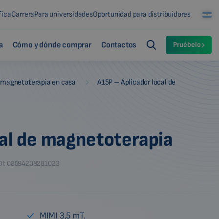
fica
Carrera
Para universidades
Oportunidad para distribuidores
a
Cómo y dónde comprar
Contactos
Pruébelo
-
 magnetoterapia en casa
A15P – Aplicador local de
cal de magnetoterapia
DI: 08594208281023
MIMI 3,5 mT.