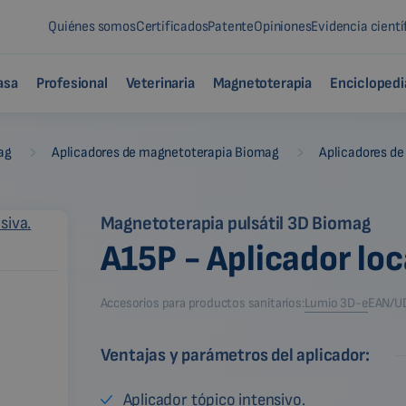
Quiénes somos
Certificados
Patente
Opiniones
Evidencia cientí
asa
Profesional
Veterinaria
Magnetoterapia
Enciclopedi
-
-
ag
Aplicadores de magnetoterapia Biomag
Aplicadores de
Magnetoterapia pulsátil 3D Biomag
A15P - Aplicador lo
Accesorios para productos sanitarios:
Lumio 3D-e
EAN/U
Ventajas y parámetros del aplicador:
Aplicador tópico intensivo.