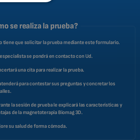
SPANISH
FRENCH
CATALAN
o se realiza la prueba?
BULGARIAN
o tiene que solicitar la prueba mediante este formulario.
MALAYSIAN
HINDI
especialista se pondrá en contacto con Ud.
CHINESE (TRADITIONAL)
certará una cita para realizar la prueba.
CHINESE (SIMPLIFIED)
atenderá para contestar sus preguntas y concretar los
ROMANIAN
alles.
CZECH
ante la sesión de prueba le explicará las características y
tajas de la magnetoterapia Biomag 3D.
ore su salud de forma cómoda.