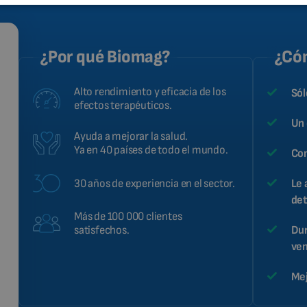
¿Por qué Biomag?
¿Cóm
Alto rendimiento y eficacia de los
Sól
efectos terapéuticos.
Un 
Ayuda a mejorar la salud.
Ya en 40 países de todo el mundo.
Con
30 años de experiencia en el sector.
Le 
det
Más de 100 000 clientes
Dur
satisfechos.
ven
Mej