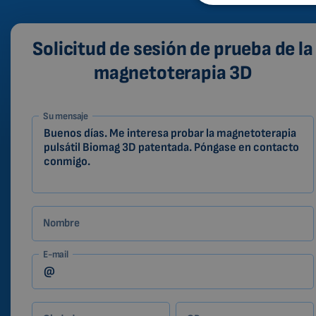
Solicitud de sesión de prueba de la
magnetoterapia 3D
1-
Su mensaje
ES
Zákazník
Nombre
E-mail