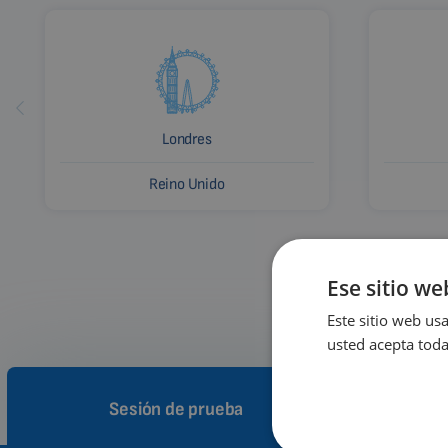
Londres
Reino Unido
Ese sitio we
Este sitio web usa
usted acepta toda
Sesión de prueba
Cóm