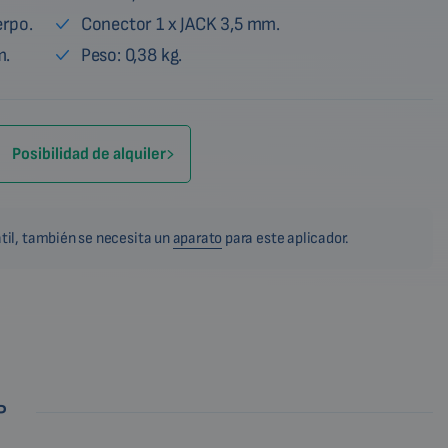
erpo.
Conector 1 x JACK 3,5 mm.
m.
Peso: 0,38 kg.
Posibilidad de alquiler
til, también se necesita un
aparato
para este aplicador.
P