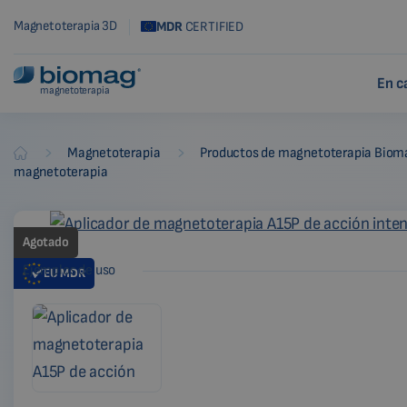
Magnetoterapia 3D
MDR
CERTIFIED
En c
magnetoterapia
-
-
Magnetoterapia
Productos de magnetoterapia Biom
Biomag
magnetoterapia
Agotado
Ejemplos de uso
EU
MDR