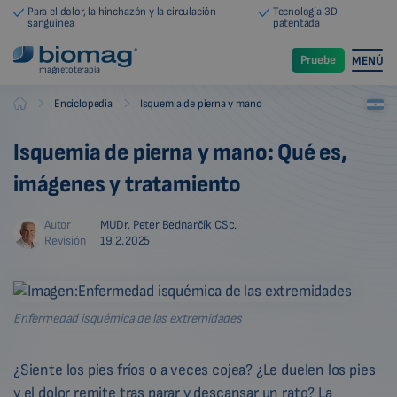
Para el dolor, la hinchazón y la circulación
Tecnología 3D
sanguínea
patentada
Pruebe
MENÚ
magnetoterapia
-
-
Enciclopedia
Isquemia de pierna y mano
Biomag
Isquemia de pierna y mano: Qué es,
imágenes y tratamiento
Autor
MUDr. Peter Bednarčík CSc.
Revisión
19.2.2025
Enfermedad isquémica de las extremidades
¿Siente los pies fríos o a veces cojea? ¿Le duelen los pies
y el dolor remite tras parar y descansar un rato? La