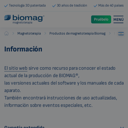
Tecnología 3D patentada
30 años de tradición
Más de 40 países
Pruébelo
MENÚ
magnetoterapia
-
-
-
Magnetoterapia
Productos de magnetoterapia Biomag
Informac
Biomag
Información
El sitio web
sirve como recurso para conocer el estado
actual de la producción de BIOMAG®,
las versiones actuales del software y los manuales de cada
aparato.
También encontrará instrucciones de uso actualizadas,
información sobre eventos especiales, etc.
Garantía extendida