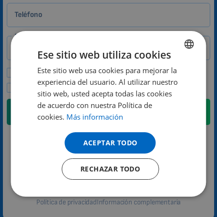
Teléfono
País
Ese sitio web utiliza cookies
Este sitio web usa cookies para mejorar la
ENGLISH
Deseo recibir ofertas especiales y noticias.
experiencia del usuario. Al utilizar nuestro
DUTCH
Acepto la política de privacidad.
sitio web, usted acepta todas las cookies
GERMAN
de acuerdo con nuestra Política de
Enviar
cookies.
Más información
PORTUGUESE
SPANISH
ACEPTAR TODO
En breve nos pondremos en contacto con usted.
FRENCH
Jana Kunová
RECHAZAR TODO
CATALAN
Atención al cliente
BULGARIAN
MALAYSIAN
Política de privacidad
Información complementaria