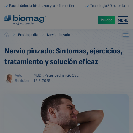
Para el dolor, la hinchazón y la inflamación
Tecnología 3D patentada
Pruebe
MENÚ
magnetoterapia
-
-
Enciclopedia
Nervio pinzado
Biomag
Nervio pinzado: Síntomas, ejercicios,
tratamiento y solución eficaz
Autor
MUDr. Peter Bednarčík CSc.
Revisión
19.2.2025