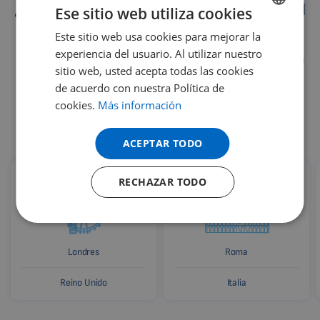
¿Dónde ayuda la magnetoterapia pulsátil
Ese sitio web utiliza cookies
Biomag 3D?
Este sitio web usa cookies para mejorar la
ENGLISH
experiencia del usuario. Al utilizar nuestro
Los dispositivos de la magnetoterapia pulsátil Biomag 3D
DUTCH
sitio web, usted acepta todas las cookies
ayudan a personas de todo el mundo. Miles de usuarios
GERMAN
de acuerdo con nuestra Política de
satisfechos y clínicas de renombre utilizan los
cookies.
Más información
PORTUGUESE
innovadores dispositivos Biomag para el cuidado de la
salud.
SPANISH
ACEPTAR TODO
FRENCH
RECHAZAR TODO
CATALAN
BULGARIAN
MALAYSIAN
Londres
Roma
HINDI
CHINESE (TRADITIONAL)
Reino Unido
Italia
CHINESE (SIMPLIFIED)