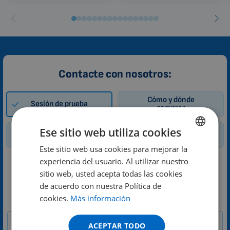
Contacte con nosotros:
Cómo y dónde
Sesión de prueba
comprar
Ese sitio web utiliza cookies
Alquiler
Consulta general
Este sitio web usa cookies para mejorar la
ENGLISH
experiencia del usuario. Al utilizar nuestro
Solicitud de sesión de prueba de la
DUTCH
sitio web, usted acepta todas las cookies
magnetoterapia 3D
GERMAN
de acuerdo con nuestra Política de
cookies.
Más información
PORTUGUESE
1-
Su mensaje
ES
SPANISH
ACEPTAR TODO