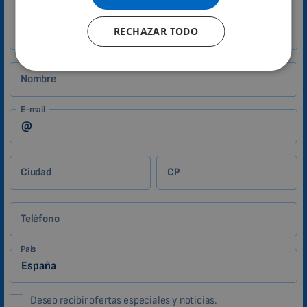
Zákazník
FRENCH
RECHAZAR TODO
CATALAN
BULGARIAN
MALAYSIAN
Nombre
HINDI
E-mail
CHINESE (TRADITIONAL)
CHINESE (SIMPLIFIED)
ROMANIAN
Ciudad
CP
CZECH
Teléfono
País
Deseo recibir ofertas especiales y noticias.