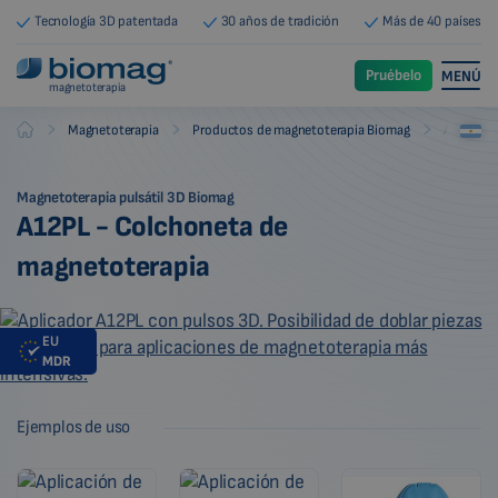
Tecnología 3D patentada
30 años de tradición
Más de 40 países
Pruébelo
MENÚ
magnetoterapia
-
-
-
Magnetoterapia
Productos de magnetoterapia Biomag
Aplicado
Biomag
Magnetoterapia pulsátil 3D Biomag
A12PL - Colchoneta de
magnetoterapia
EU
MDR
Ejemplos de uso