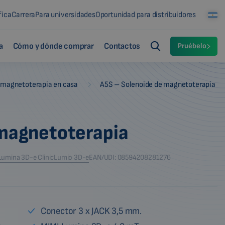
fica
Carrera
Para universidades
Oportunidad para distribuidores
a
Cómo y dónde comprar
Contactos
Pruébelo
-
 magnetoterapia en casa
A5S – Solenoide de magnetoterapia
 magnetoterapia
Lumina 3D-e Clinic
Lumio 3D-e
EAN/UDI: 08594208281276
Conector 3 x JACK 3,5 mm.