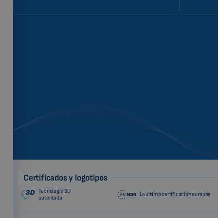
Certificados y logotipos
Tecnología 3D
La última certificación europea
patentada