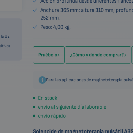
Acción profunda desde diferentes flancos
Anchura 365 mm; altura 310 mm; profun
252 mm.
Peso: 4,00 kg.
 la UE
sitivos
Pruébelo
¿Cómo y dónde comprar?
Para las aplicaciones de magnetoterapia pulsá
En stock
envío al siguiente día laborable
envío rápido
Solenoide de magnetoterapia pulsátil A3