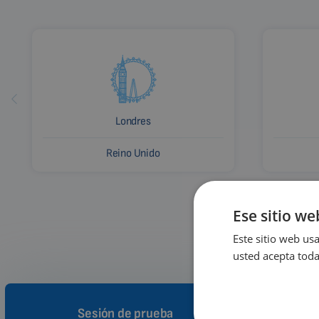
Londres
Reino Unido
Ese sitio we
Este sitio web usa
usted acepta toda
Sesión de prueba
Cóm