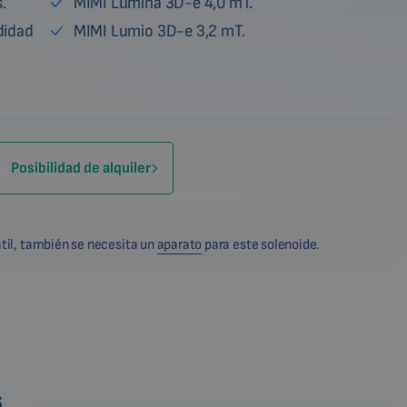
.
MIMI Lumina 3D-e 4,0 mT.
didad
MIMI Lumio 3D-e 3,2 mT.
Posibilidad de alquiler
til, también se necesita un
aparato
para este solenoide.
S