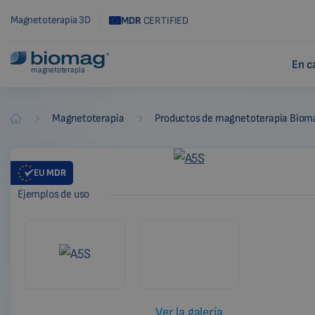
Magnetoterapia 3D
MDR
CERTIFIED
En c
magnetoterapia
-
-
Magnetoterapia
Productos de magnetoterapia Biom
Biomag
EU
MDR
Ejemplos de uso
Ver la galería