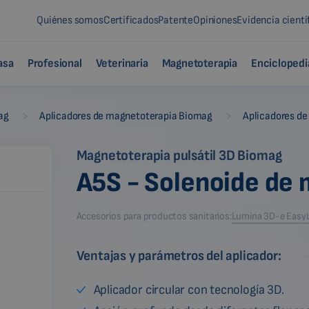
Quiénes somos
Certificados
Patente
Opiniones
Evidencia cientí
asa
Profesional
Veterinaria
Magnetoterapia
Enciclopedi
-
-
ag
Aplicadores de magnetoterapia Biomag
Aplicadores de
Magnetoterapia pulsátil 3D Biomag
A5S - Solenoide de
Accesorios para productos sanitarios:
Lumina 3D-e Easy
Ventajas y parámetros del aplicador:
Aplicador circular con tecnología 3D.