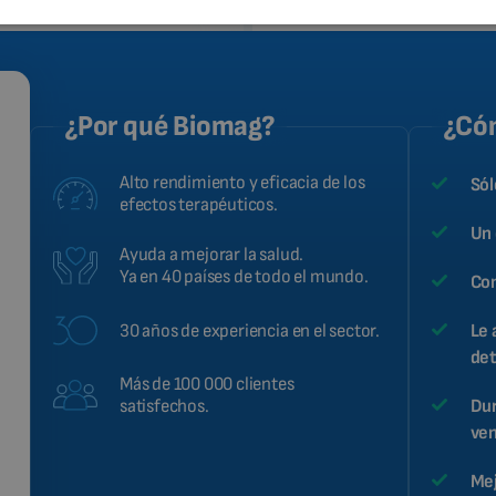
¿Por qué Biomag?
¿Cóm
Alto rendimiento y eficacia de los
Sól
efectos terapéuticos.
Un 
Ayuda a mejorar la salud.
Ya en 40 países de todo el mundo.
Con
30 años de experiencia en el sector.
Le 
det
Más de 100 000 clientes
Dur
satisfechos.
ven
Mej