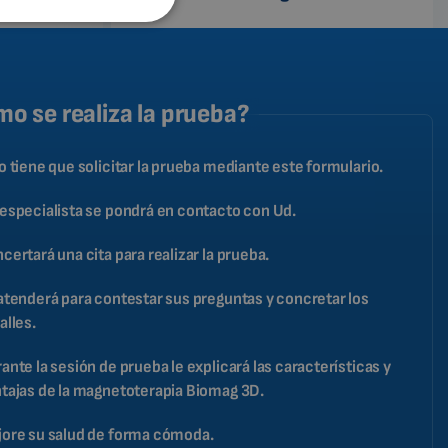
SPANISH
FRENCH
CATALAN
o se realiza la prueba?
BULGARIAN
MALAYSIAN
o tiene que solicitar la prueba mediante este formulario.
HINDI
especialista se pondrá en contacto con Ud.
CHINESE (TRADITIONAL)
certará una cita para realizar la prueba.
CHINESE (SIMPLIFIED)
ROMANIAN
atenderá para contestar sus preguntas y concretar los
alles.
CZECH
ante la sesión de prueba le explicará las características y
tajas de la magnetoterapia Biomag 3D.
ore su salud de forma cómoda.