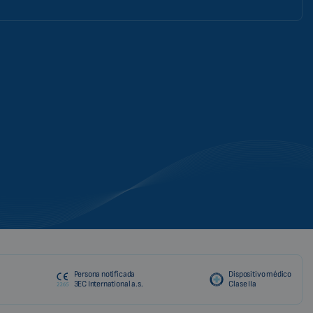
Persona notificada
Dispositivo médico
3EC International a.s.
Clase IIa