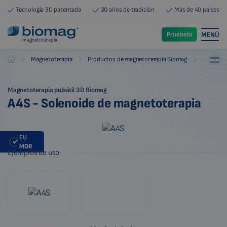
Tecnología 3D patentada
30 años de tradición
Más de 40 países
Pruébelo
MENÚ
magnetoterapia
-
-
-
Magnetoterapia
Productos de magnetoterapia Biomag
Aplicado
Biomag
Magnetoterapia pulsátil 3D Biomag
A4S - Solenoide de magnetoterapia
EU
MDR
Ejemplos de uso