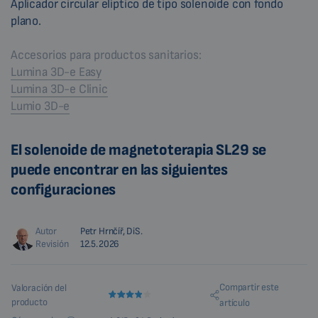
Aplicador circular elíptico de tipo solenoide con fondo
plano.
Accesorios para productos sanitarios:
Lumina 3D-e Easy
Lumina 3D-e Clinic
Lumio 3D-e
El solenoide de magnetoterapia SL29 se
puede encontrar en las siguientes
configuraciones
Autor
Petr Hrnčíř, DiS.
Revisión
12.5.2026
Compartir este
Valoración del
producto
artículo