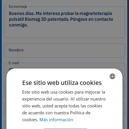
1-
Su mensaje
ES
Zákazník
Nombre
E-mail
Ese sitio web utiliza cookies
Ciudad
CP
Este sitio web usa cookies para mejorar la
ENGLISH
experiencia del usuario. Al utilizar nuestro
DUTCH
sitio web, usted acepta todas las cookies
Teléfono
GERMAN
de acuerdo con nuestra Política de
cookies.
Más información
PORTUGUESE
País