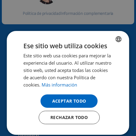
Política de privacidad
Información complementaria
¿Por qué Biomag?
Ese sitio web utiliza cookies
Alto rendimiento y eficacia de los efectos terapéuticos.
Este sitio web usa cookies para mejorar la
ENGLISH
experiencia del usuario. Al utilizar nuestro
DUTCH
Ayuda a mejorar la salud.
sitio web, usted acepta todas las cookies
Ya en 40 países de todo el mundo.
GERMAN
de acuerdo con nuestra Política de
cookies.
Más información
PORTUGUESE
30 años de experiencia en el sector.
SPANISH
ACEPTAR TODO
Más de 100 000 clientes satisfechos.
FRENCH
¿Cómo se realiza la prueba?
RECHAZAR TODO
CATALAN
BULGARIAN
Sólo tiene que solicitar la prueba mediante este
formulario.