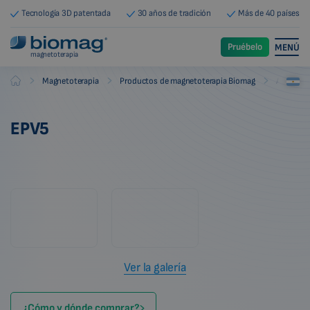
Tecnología 3D patentada
30 años de tradición
Más de 40 países
Pruébelo
MENÚ
magnetoterapia
-
-
-
Magnetoterapia
Productos de magnetoterapia Biomag
Accesori
Biomag
EPV5
Ver la galería
¿Cómo y dónde comprar?