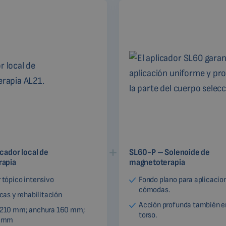
cador local de
SL60-P – Solenoide de
rapia
magnetoterapia
 tópico intensivo
Fondo plano para aplicacio
cómodas.
icas y rehabilitación
Acción profunda también en
 210 mm; anchura 160 mm;
torso.
6 mm