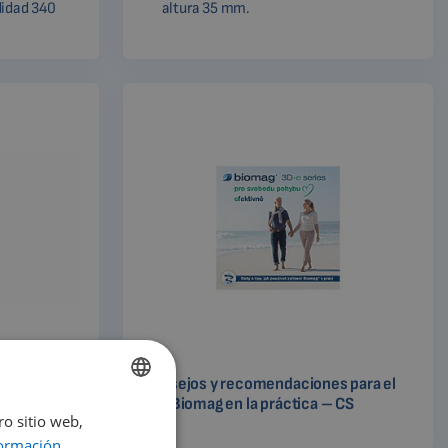
idad 340
altura 35 mm.
apia Biomag
Consejos y recomendaciones para el
uso Biomag en la práctica – CS
ro sitio web,
ENGLISH
ormación