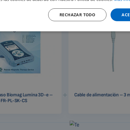
RECHAZAR TODO
ACE
uso Biomag Lumina 3D-e –
Cable de alimentación – 3 
FR-PL-SK-CS