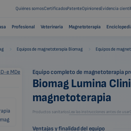
Quiénes somos
Certificados
Patente
Opiniones
Evidencia cientí
asa
Profesional
Veterinaria
Magnetoterapia
Enciclopedi
-
-
ag
Equipos de magnetoterapia Biomag
Equipos de magneto
Equipo completo de magnetoterapia pr
Biomag Lumina Clin
magnetoterapia
Productos sanitarios
Lea las instrucciones antes de usar
Ventajas y finalidad del equipo