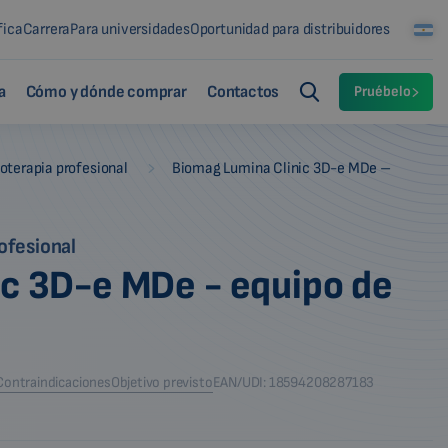
fica
Carrera
Para universidades
Oportunidad para distribuidores
a
Cómo y dónde comprar
Contactos
Pruébelo
-
terapia profesional
Biomag Lumina Clinic 3D-e MDe –
ofesional
ic 3D-e MDe - equipo de
Contraindicaciones
Objetivo previsto
EAN/UDI: 18594208287183