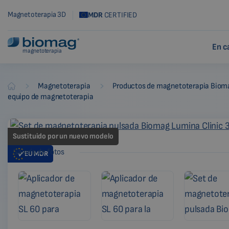
Magnetoterapia 3D
MDR
CERTIFIED
En c
magnetoterapia
-
-
Magnetoterapia
Productos de magnetoterapia Biom
Biomag
equipo de magnetoterapia
Sustituido por un nuevo modelo
Galería de fotos
EU
MDR