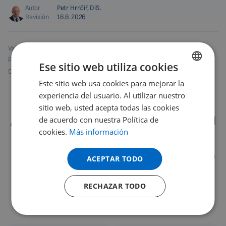
Autor
Petr Hrnčíř, DiS.
Revisión
16.6.2026
Compartir este
Valoración del
producto
artículo
Ese sitio web utiliza cookies
Cómo evaluar
4,0
/5
34 Revisado por
Comentarios
Este sitio web usa cookies para mejorar la
ENGLISH
experiencia del usuario. Al utilizar nuestro
DUTCH
sitio web, usted acepta todas las cookies
GERMAN
¿Dónde ayuda la magnetoterapia pulsátil
de acuerdo con nuestra Política de
cookies.
Más información
Biomag 3D?
PORTUGUESE
SPANISH
Los dispositivos de la magnetoterapia pulsátil Biomag 3D
ACEPTAR TODO
FRENCH
ayudan a personas de todo el mundo. Miles de usuarios
satisfechos y clínicas de renombre utilizan los
RECHAZAR TODO
CATALAN
innovadores dispositivos Biomag para el cuidado de la
BULGARIAN
salud.
MALAYSIAN