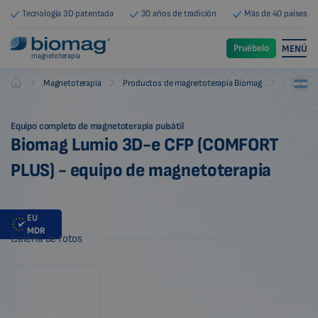
Tecnología 3D patentada
30 años de tradición
Más de 40 países
Pruébelo
MENÚ
magnetoterapia
-
-
-
Magnetoterapia
Productos de magnetoterapia Biomag
Equipos 
Biomag
Equipo completo de magnetoterapia pulsátil
Biomag Lumio 3D-e CFP (COMFORT
PLUS) - equipo de magnetoterapia
EU
MDR
Galería de fotos